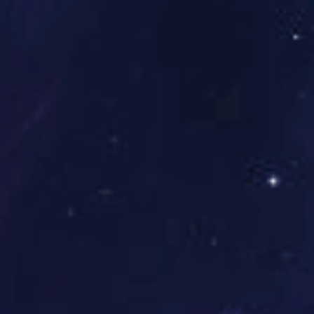
体竞技水平。
经过数十年的发展，目前南京乒乓球队已经成为多项
国家级、省级赛事的常胜军，并培养出了一批又一批
优秀运动员。他们不仅在国内赛场上表现卓越，也在
国际大赛中屡获佳绩，为国家争光添彩。
2、拼搏精神与团队协作
成功绝非偶然，它背后是每位运动员日复一日刻苦训
练所付出的努力。在训练场上，无论是高强度的体能
训练还是技术细节反复打磨，每位选手都展现出了顽
强拼搏、不怕吃苦的精神。他们深知，在竞争激烈的
环境中，唯有坚持不懈才能获得胜利。
除了个人努力之外，团队协作也是取得成功的重要因