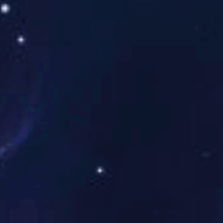
到体育精神带来的无穷魅力。
1、历史沿革与发展
南京乒乓球队成立于20世纪50年代，是新中国成立后
最早组建的专业体育队伍之一。在悠久的历史长河
中，该队经历了无数风雨，逐渐从地方性小队伍成长
为全国乃至世界知名的强队。这一历程不仅是体育竞
技水平提升的体现，更是改革开放政策推动下全民健
身理念逐渐深入人心的重要标志。
随着时间推移，南京乒乓球队不断吸纳优秀人才，从
一开始的小规模训练到后来建立起系统化的训练体
系。这一转变使得更多年轻选手得以参与其中，为球
队注入新的活力。同时，随着科技进步和训练方法的
发展，球队也逐渐实现了科学化管理，大幅提升了整