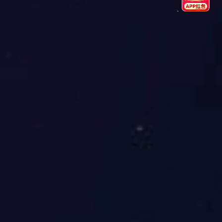
更强”的理念，在国际舞台上展示中华民族自信、自强
不息的新形象。同时，他们也将肩负起推广体育文化
责任，把这一份荣耀传递给更多人，让“国球”之美更
加熠熠生辉.
上一篇：
英超球队球迷最差排行榜…
下一篇：
成都网球队中路突破打法的专业分