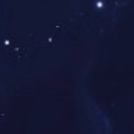
素。南京乒乓球队注重团队氛围建设，通过相互鼓
励、共同进步，让每位成员都感受到集体荣誉感。在
重大比赛前，全队会进行集中备战，相互之间进行模
拟对抗，以提高默契度和应对突发情况的能力。
这种拼搏精神与团结协作，使得南京乒乓球队在关键
时刻总能爆发出惊人的战斗力。许多关键比赛中，他
们凭借着良好的配合和坚定信念逆转局势，实现了一
个又一个不可能完成的任务，这种精神值得所有人学
习和传承。
3、教练员的重要角色
教练员作为球队建设和发展的核心力量，对运动员技
术水平和心理素质都有着重要影响。优秀教练不仅具
备丰富的专业知识，还拥有高超的人际沟通能力。他