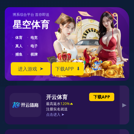
注册入口
全天更新 ·
九游会j9官网
赛
事实时同步
无论您身在何处，
九游会j9官网APP
为您带来高
速、高清、稳定的观赛体验。
下载客户端
网页端访问