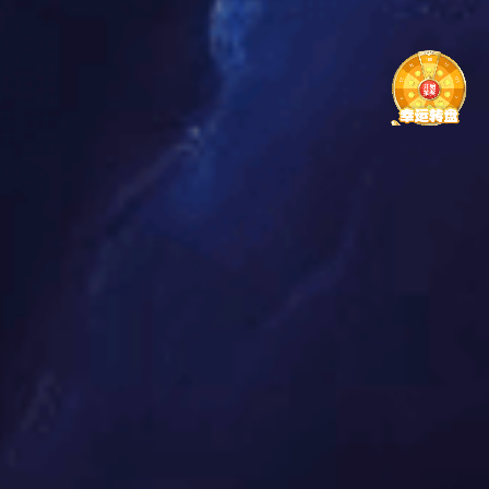
4、社会支持与影响
Nanjing 俱乐部的发展离不开社会各界的大力支持。
从政府部门到商业赞助商，各方力量齐心协力，共同
推动这项运动的发展。这种良好的合作关系，使得俱
乐部可以获得丰厚资金投入用于设施建设、青少年培
训等项目，有效促进了地方及全国范围内体育事业的
发展。
同时，通过举办各种形式的大型赛事，如全运会、中
青赛等，不仅提高了市民对这项运动认识，也吸引更
多青少年参与其中，这为江苏省甚至全国培养新生代
人才提供了良好平台。此外，媒体对于赛事报道也起
到了积极作用，让更多人关注并热爱这项国球，从而
形成良好的社交氛围。