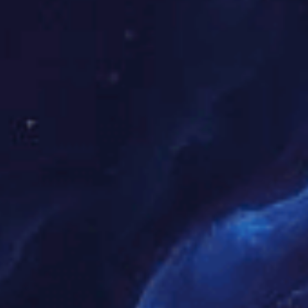
们能够及时发现运动员在技术上的不足并加以改进，
同时也会关注选手心理状态，以确保他们在比赛中保
持最佳状态。
Nanjing 俱乐部特聘请了多位经验丰富且具有国际视
野的教练，他们通过引入先进理念以及科学的方法，
使得球员们得到了系统性的指导。此外，在针对不同
选手特点制定个性化培训计划时，也提升了整体竞技
能力，为取得优异成绩奠定基础。
与此同时，教练员还承担着培养新人的责任。他们会
定期组织选拔赛，为年轻选手提供机会，并给予指导
与建议。这种传帮带模式不仅增强了团队凝聚力，也
为未来的发展储备了一批潜力股，让南京乒乓球事业
不断焕发新生机。