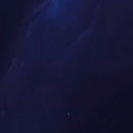
治理效能。
球迷教育的文化再造工程初见成效。利物浦俱乐部推
行的"红色公民计划"，通过社区服务抵扣观赛禁令的
创新模式，使再犯率下降43%。该项目入围欧洲足球
社会责任奖决赛，为行为矫正提供新思路。
跨国治理协作机制尚待完善。狼队球迷在葡萄牙客场
引发的冲突事件，因司法管辖权争议导致追责程序拖
延11个月。欧足联最新备忘录提出建立跨境球迷行为
档案库，试图破解这一治理难题。
总结：
英超球迷最差排行榜不仅是行为失范的简单罗列，更
是足球文化与社会结构深层矛盾的显性表达。从工业