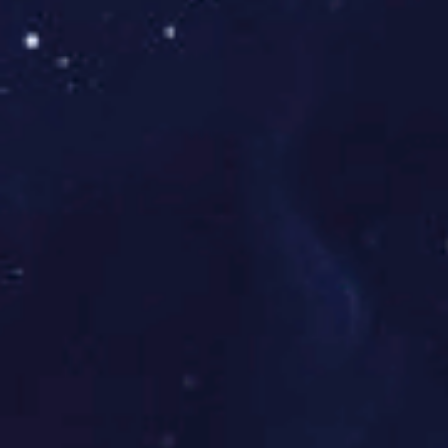
见难以根除。
网络空间的极端言论正在重塑球迷行为评价标准。埃
弗顿球迷在保级关键战中诅咒对手球员重伤的推文被
转发超十万次，这种数字化暴力不仅损害俱乐部声
誉，更引发关于足球言论边界的广泛社会讨论。
社会影响与公众认知变迁
负面球迷行为对城市形象产生深远影响。伯明翰城队
球迷在2019年破坏公共设施的恶性事件，导致当地旅
游业数据连续三个季度下滑。市政报告显示，38%的
潜在游客因安全顾虑放弃行程选择，凸显球迷行为与
城市经济的隐秘关联。
青训体系的价值观传导面临严峻挑战。莱斯特城青年
队教练坦言，看台上家长对裁判的辱骂声使年轻球员