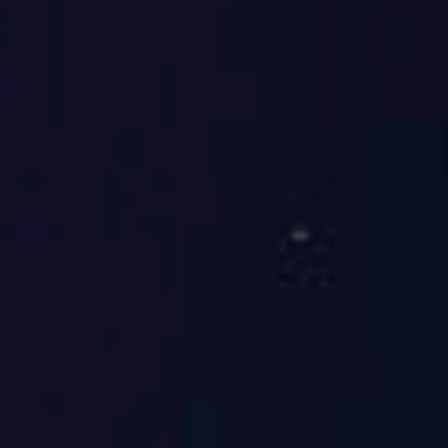
2023 数据安全合规金奖
j9九游会 通过 ISO 安全认证审核，在平台访问、数据加密等