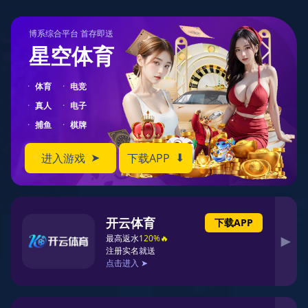
注册入口
极速响应