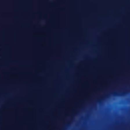
每条评论都对应一份信任，覆盖平台各个维度的真实体验。
【更新快】
每场比赛的进度、比分、数据都能及时同步，九游会j9官网
确实在这方面很可靠。
【系统稳】
用了快两年，几乎没遇到系统崩溃或加载失败的情况，后台
做得稳才有信心继续用。
【客服快】
小问题问客服都能迅速解决，不推脱、不拖延，处理专业还
不敷衍，给好评。