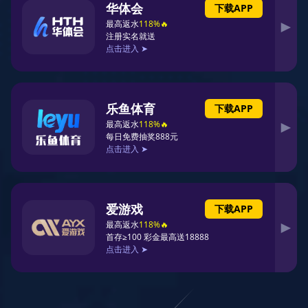
安全流程层级
访问身份控制
采用IP定位、设备识别与权限隔离，为九游会j9官网平