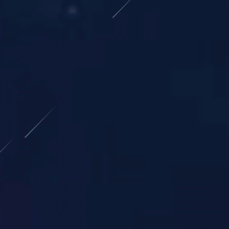
台用户建立第一道防线。
通信加密协议
全站部署TLS协议，保障数据在j9九游会体系中传输过
程的完整性与保密性。
行为审计机制
记录关键行为轨迹，搭配日志溯源功能，协助事后安全
验证与应急响应。
实时异常拦截
系统对异常请求进行即时分析处理，防止可疑操作对平
台正常秩序造成干扰。