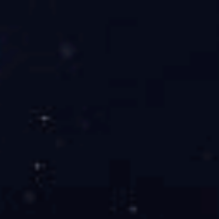
2024 年度用户信赖奖
在多项用户满意度评选中连续上榜，体现平台在体验与服务
质量方面的综合优势。
推荐网站
联系我们
地址
support@0714abc.com