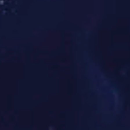
2019年11月3日 · v2.3.4
上线赛事回顾模块。
简化登录流程。
2019年6月18日 · v2.2.1
支持欧洲杯赛程展示。
提升老机型兼容性。
未来我们将继续围绕 j9九游会 用户的真实需求，不断提升产品体
验。
来自各方玩家的评价“弹”了出来