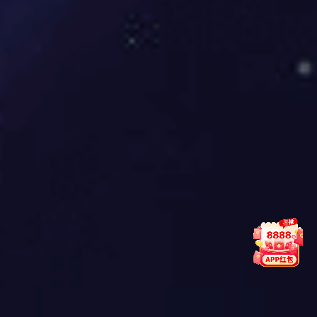
2022 区域体育科技创新奖
凭借数据整合与直播体验创新，获得东南亚体育数字服务组
织授予年度平台奖项。