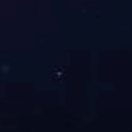
方面表现优异。