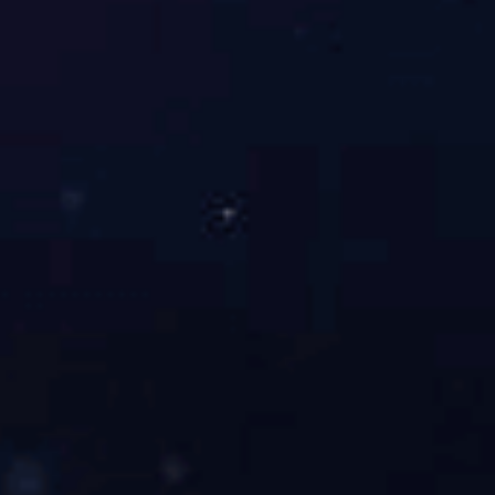
热榜精选
#1
#2
#3
足球明星赛的转播频
韩国黑眼罩足球明星
足
道有哪些以及观
背后的故事与成
间
2026-08-07
推荐
2026-07-28
推荐
2
推荐网站