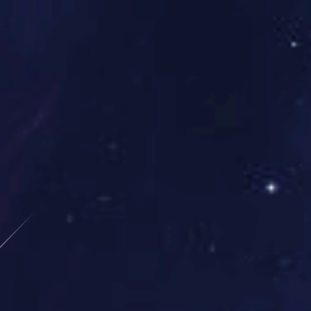
同时，杭州滑板队还注重心理素质的培养。在训练
时，他们常常进行心理辅导，以增强选手们在面对压
力时的应变能力。通过系统化、科学化的方法提升心
理素养，使得队员们无论是在平时训练还是比赛中，
都能保持冷静与专注，提高整体竞技水平。
2、赛事表现与竞争力
近年来，杭州滑板队参加了多项国内外赛事，并取得
了优异成绩。这些成绩不仅体现在个人项目上，也反
映在团体协作中。他们曾多次获得全国青年滑板锦标
赛和省级比赛的一等奖，这些荣誉是对团队实力最直
接且有效的证明。
除了取得好成绩外，杭州市滑板队也积极参与国际比
赛，与国外高水平球队切磋技艺。这种跨国交流，不