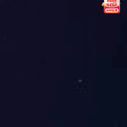
运动的人士带来更多精彩瞬间。
因此，对杭州滑板队而言，其未来不仅仅是一条平坦
的大道，更是一段充满未知挑战的新征程。希望他们
能够把握住当前机遇，不断超越自我，实现梦想，书
写属于自己的辉煌篇章！
上一篇：
北京排球队的训练与比赛状态全景…
下一篇：
西甲这些年历届冠军球队与历史传