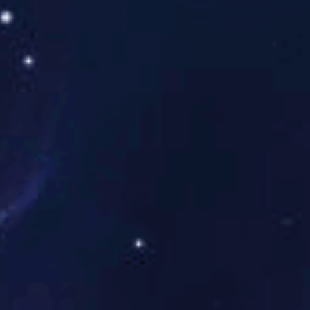
1、团队构成与成员素质
杭州滑板队由一群热爱滑板运动的人组成，这些成员
不仅拥有良好的身体素质，同时也具备较强的运动技
能。大多数队员都经过专业培训，有着丰富的比赛经
验，这为他们在各类竞技活动中打下了坚实基础。尤
其是在技术动作上，他们能够熟练地完成多种复杂的
技巧，这使得他们在比赛中表现出色。
此外，成员之间的年龄层次分布相对合理，从年轻选
手到经验丰富的老将都有覆盖。这种年龄上的多样
化，不仅可以互相学习借鉴，还能形成良好的传承机
制。年轻选手能够向老前辈请教，而老将则能够通过
指导年轻人来保持自身的竞技状态，从而形成一个良
性的循环。