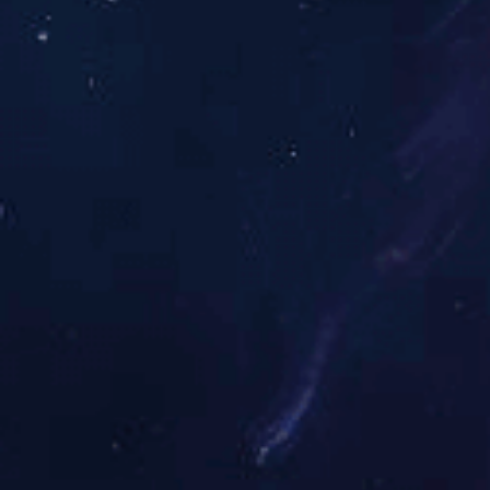
我们还会回顾球迷和
队背后的努力与荣耀
1、训练体
北京排球队的训练体
体能训练上，球队注
步，以增强运动员的
技术训练则是重点所
高个人技术水平。此
能得到充分的发展空
除了身体与技术上的
疏导和压力管理，以
种复杂情况，为未来