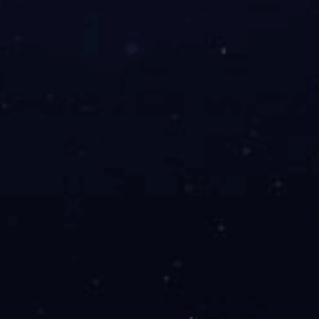
陈秀英专访：从飞盘新手到全
国冠军的
2026-07-03
推荐
九游会j9官网
j9九游会（中国）游戏第一品牌官方网站，9游会j9官网登
录入口、9游会j9、j9九游会官网入口、网页版、手机app
载、最新注册网址链接涵盖足球联赛、篮球赛事以及体育
资讯内容，提供丰富体育互动服务。
© 2026 九游会j9官网 版权所有 · 保留所有权利