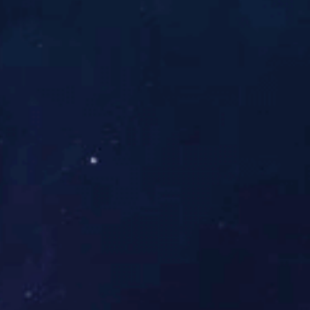
将更全面地了解这支球
术演练等多个方面。在
以及高强度间歇性跑
。
等，通过反复磨练来提
化方案，使每位队员都
家，为运动员进行心理
北京排球队能够应对各