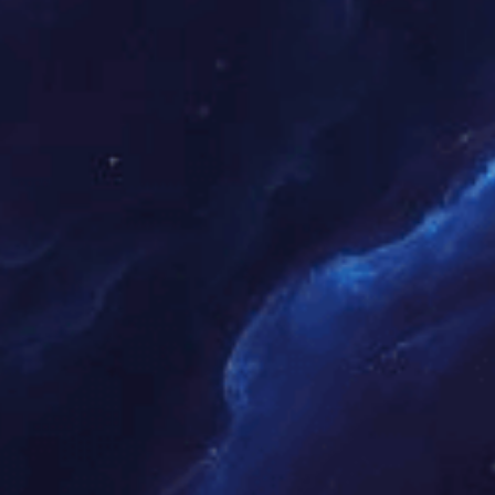
练通过对每位队员特点深入分析，为其量身定制个人发展计划，
营造积极向上的氛围。他们会定期组织团建活动，加强队伍凝聚
员们感受到归属感，从而激发更大的斗志去拼搏。在这样的环境
。
夕，教练团队会加强心理辅导，为运动员提供额外支持。他们用
大家以最佳状态迎接挑战。这种细致入微的人文关怀，不仅提高
持与未来展望
更多人关注，北京排球队也受到了越来越多社会各界人士的支持
种方式为这支球队提供帮助，这无疑提升了整个团队士气。特别
，为运动员加油打气，这样热情洋溢的氛围让大家倍感振奋。