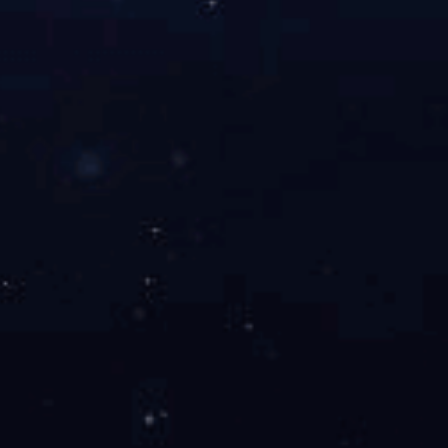
疯狂足球明星最新排
北京网球队以56分稳居大师
赛积分榜
-30
推荐
2026-06-01
推荐
联系我们
地址
support@0714abc.com
下