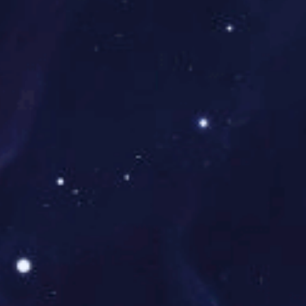
的表现状态
排球队展现出极强的竞争力。这不仅源于他们扎实的基本功，更
伍能够迅速适应场上变化，根据对手状况灵活调整策略，这种敏
事时，运动员们通常会感受到巨大的心理压力。为了克服这种压
演练，让队员们提前适应高压环境。这一做法有效减少了实际比
能发挥出最佳水平。
排球队始终强调团队合作精神。在每一次进攻或防守中，各个位
良好成绩的重要原因之一。而这种团队意识不仅仅是在场上的体
。
队的重要作用
队的发展中扮演着至关重要的角色。他们不仅负责制定整体战术