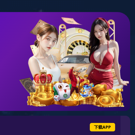
全天更新 ·
九游
无论您身在何处，
九游会j9
观赛体验。
下载客户端
网页