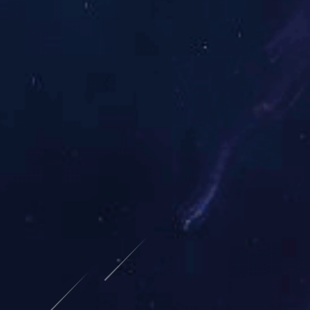
面地了解TES战队在
1、TES战
TES战队成立于20
的个人能力和默契的
誉。
随着时间推移，TES
团队合作，以此为核
此外，TES还吸引了
队，而是逐渐成长为
2、近期表
在本赛季中，TES战
为他们赢得了不少胜利