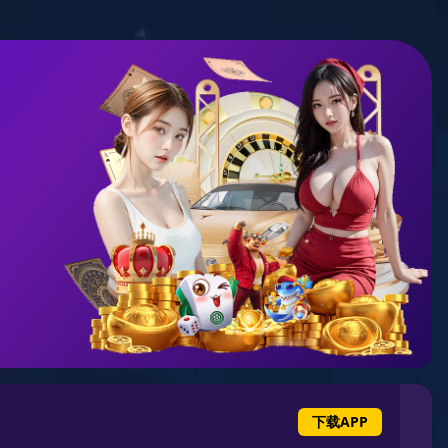
全天更新 ·
九游
无论您身在何处，
九游会j9
观赛体验。
下载客户端
网页