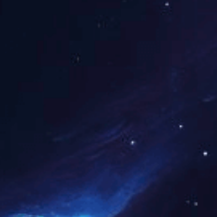
因此，在电子竞技行业
社会影响力的平台。
4、未来的
TES目前已稳居排行
下来的比赛中，他们
同时，从长远来看， 
提升品牌知名度。此
满活力的新兴团队。
最终，只要坚持不懈地
推动整个电子竞技行
总结：