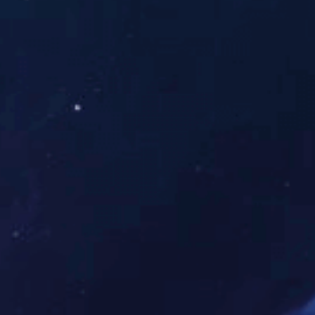
虽然年轻，但凭借强大
绩，引发了业内外的赞
仅注重个人技术，还强调
S不仅仅是一支普通的战
够保持稳定的发挥，这也
转局势。