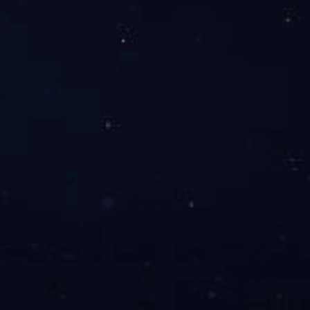
4
重庆排球队在洲际杯积分榜中
以99分
2026-07-22
推荐