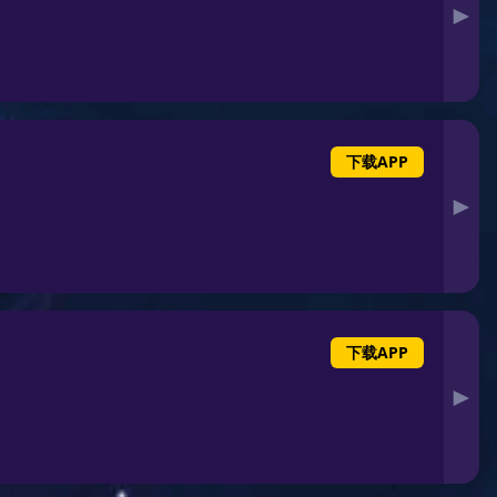
新实力排行榜揭晓TES战队荣登第
2026-07-03 15:32
49 次阅读
首页
/
体育焦点
耀》实力排行榜中，TES战队以第六名的成绩引发了广泛关注
表现，也在电竞圈内掀起了一阵讨论热潮。本文将从四个方面深
、近期表现分析、影响力与粉丝基础，以及未来的发展前景。通