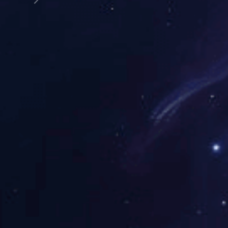
然而，在某些比赛中
动力。通过总结经验教
总而言之，通过对近期
积累了更多信心，为
3、影响力
近年来，《王者荣耀
其中的一员， TES
行互动，加深了彼此
TES战队还利用社交
丝更加贴近这支球队
增强了他们的人气与