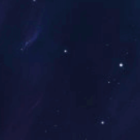
《王者荣耀》赛事中的地位及其背后的故事。
队的历史背景
19年，作为一支新兴战队，其发展历程备受关注。初期，团队成员
团队配合，迅速崭露头角。他们在短时间内取得了一系列优异成
逐渐形成了独特的团队风格和战术体系。在各大赛事中，他们不
心竞争力。这种战略使得他们在激烈的比赛中能够游刃有余。
许多优秀选手加入，使得整体实力不断提升。这样的背景使得TE
《王者荣耀》电竞圈中的一支劲旅。
现分析
队展现出了强大的竞争力。尽管面临着激烈的对抗，他们依然能
。在关键比赛中， TES经常能打出让人惊叹的操作，并成功逆