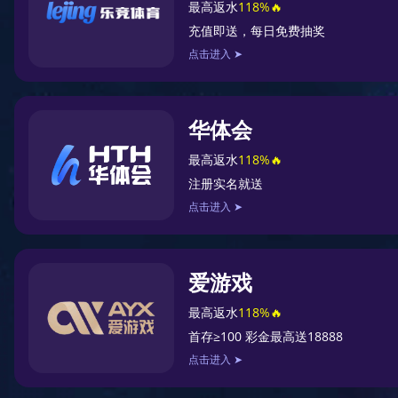
王者荣耀最
在最近公布的《王者荣
映了TES战队近期的
TES战队的历史背景