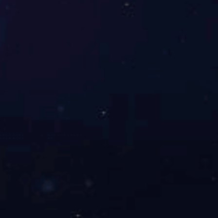
#3
#
球队比赛经验的创新
球员职业生涯首次在法甲打入
绝杀球
-11
推荐
2026-05-31
推荐
联系我们
地址