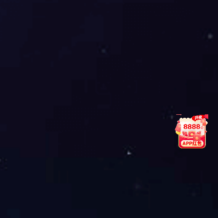
精神结出的硕果。从成立
子竞技行业蓬勃发展的
以锐意进取之姿迎接挑
下一篇：
极限运动战术解析南京极限运动队