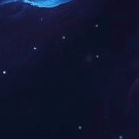
TES战队以第六名荣
至今，他们经历过风
态势，也反映出越来
展望未来，无论是在人
战，同时也祝愿他们
上一篇：
广州极限运动队在世界滑板锦标赛…