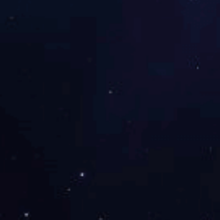
热榜精选
#1
#2
对话黄伟：回顾排球生涯的辉
上海乒乓
煌与挑战
与变革
2026-07-09
推荐
2026-07
推荐网站