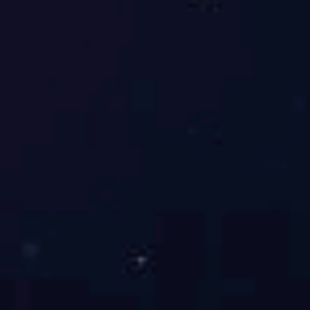
上一篇：
北京足球队团队协作的力量与魅力…
下一篇：
科学羽毛球团队协作训练方法探究
热榜精选
#1
#2
#3