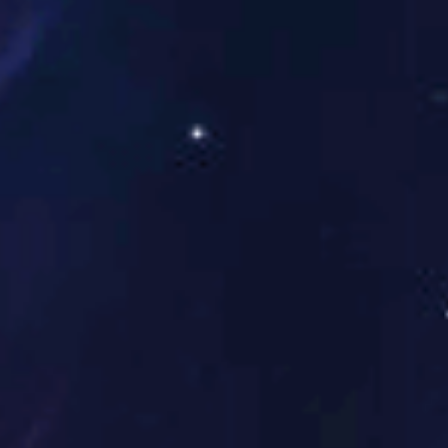
兰足球史上最富诗意的注脚。格拉汉姆时代的铁血防
守曾在欧洲赛场掀起风暴，但真正改变俱乐部基因的
转折点发生在1996年秋天，那个戴着金丝眼镜的法国
教授带来的不仅是战术手册，更是一场颠覆传统的足
球革命。
海布里球场在2006年的最后一声哨响中谢幕，迁址酋
长球场的抉择折射出俱乐部现代化转型的雄心。从戴
尔广场到伊斯灵顿，从红色砖墙到现代化看台，阿森
纳的物理坐标变迁背后，始终延续着对技术足球的永
恒追求。百年历史长河中，这支球队既保持着工人阶
级的坚韧品格，又不断吸收着跨时代的足球智慧。
2、战术体系的演变轨迹
查普曼时代的WM阵型开创了现代阵型演变的先河，