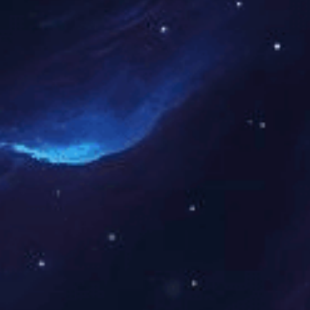
源将投入到青训体系
秀的新秀和强劲对手
最后，可以预见的是技
玩家带来全新的体验
此，在这样的背景下
总结：
综上所述，V5战队凭
现了良好的团队文化
理建设等。而对于其
现自我超越。
Total, 电竞产业
断探索创新方向，我