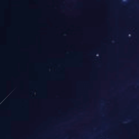
借激情与创新不断打
与此同时，一些老牌
因退役或状态波动而
电竞环境里，每支球
另外，各大战区之间
兴人才层出不穷。这预
的生机与活力。
4、未来发
展望未来，随着科技的
从目前来看，各支顶
这种趋势不仅提高了
此外，由于电子竞技