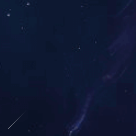
地理解V5战队在当前
1、V5战队
首先，V5战队能够在
技术精湛的选手，他
为团队提供了坚实基
其次，教练组是V5战
们制定出合理有效的
队协作能力。
最后，良好的心理素质
队通过定期心理辅导
他们取得优异成绩的
2、团队协