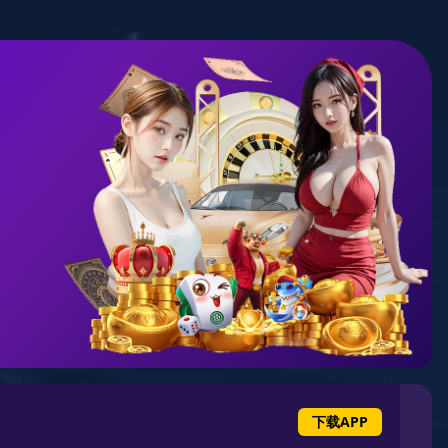
全天更新 ·
九游
无论您身在何处，
九游会j9
观赛体验。
下载客户端
网页