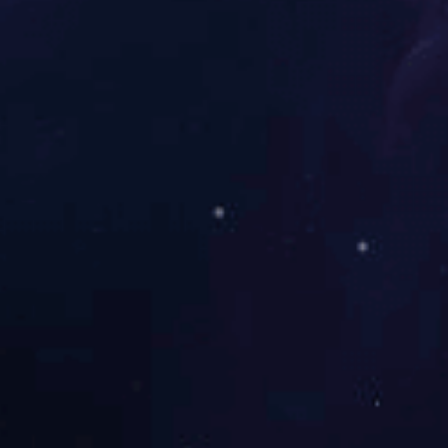
技的人来说，无论是
上一篇：
猛龙与奇才对决精彩视频直播1月1…
热榜精选
#1
#2