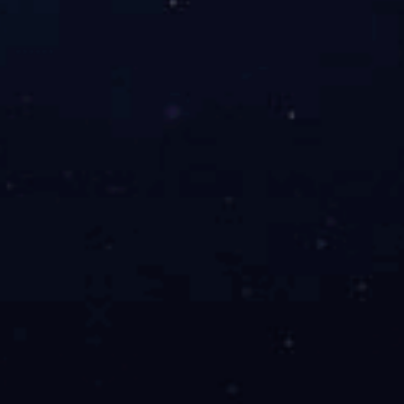
英超阿森纳球队的战术风格与
球队历
2026-06-27
推荐
九游会j9官网
j9九游会（中国）游戏第一品牌官方网站，9游会j9官网登
录入口、9游会j9、j9九游会官网入口、网页版、手机app
载、最新注册网址链接涵盖足球联赛、篮球赛事以及体育
资讯内容，提供丰富体育互动服务。