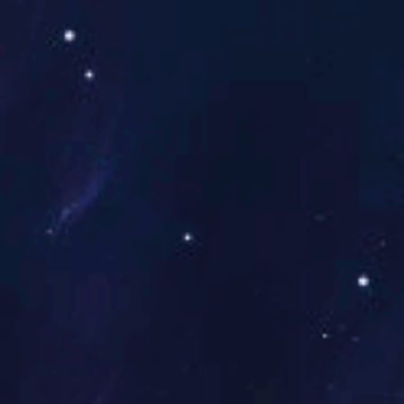
电竞环境中的地位以及其对整个CS:GO社区的影响。
的核心竞争力
激烈的竞争中脱颖而出，离不开其强大的核心竞争力。作为一支顶
们不仅具备高超的个人技术，还能在复杂局势下做出迅速而准确
础，使得他们能够在面对压力时游刃有余。
队不可忽视的重要组成部分。他们通过严谨的数据分析与细致入
战略。这种科学化和系统化的方法让每位选手都能发挥出最佳状
也是V5战队的一大优势。在高强度比赛中，选手们往往面临巨大
和团体建设活动，有效增强了成员之间的信任感和凝聚力。这种
重要因素之一。
作的重要性