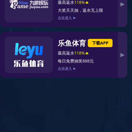
一引领潮流
炉，其中V5战队凭借
括V5战队的核心竞争
入剖析，我们可以更好