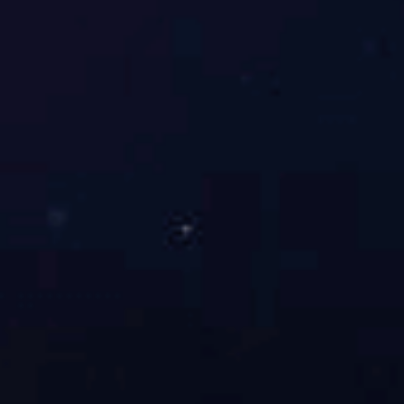
热榜精选
#1
#2
#3
意甲与德甲球队交锋
和平精英深度解析：
热议
数据及双方实力
EDG战队选手个人
技
2026-06-21
推荐
2026-06-06
推荐
2