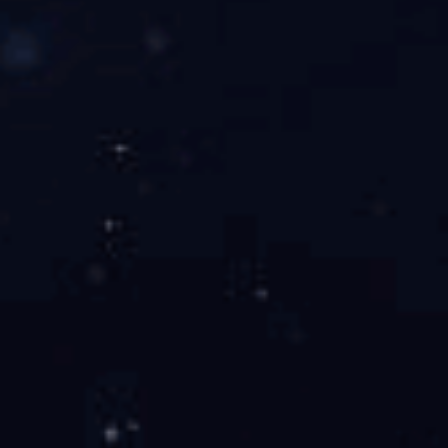
推荐网站
联系我们
地址
support@0714abc.com
九游会j9官网
j9九游会（中国）游戏第一品牌官方网站，9游会j9官网登录入口、9
游会j9、j9九游会官网入口、网页版、手机app下载、最新注册网址
链接涵盖足球联赛、篮球赛事以及体育资讯内容，提供丰富体育互动
服务。