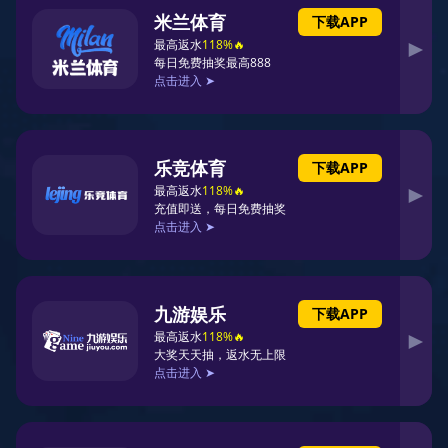
全国锦标赛最新积分榜广州篮球队
以92分稳居第一名