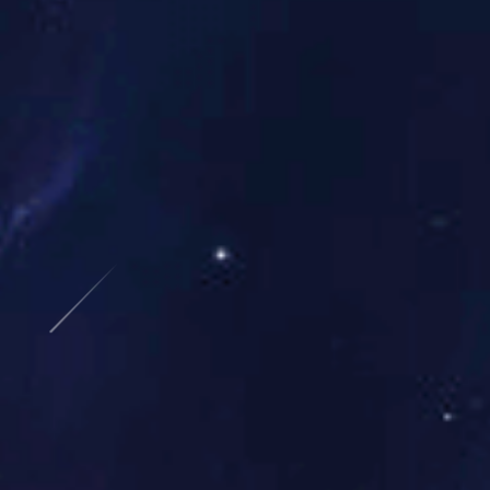
广州篮球队在本赛季的整体表现可圈可点，展现出了
强大的竞争力。首先，球队在进攻端的数据非常亮
眼，场均得分位于联盟前列。通过精准的投篮和高效
的配合，广州队成功地创造了多次得分机会，使得他
们能够在比赛中掌控节奏。
其次，在防守方面，广州队同样表现不俗。他们采取
积极的防守策略，不仅限制了对手的得分，还通过抢
断和篮板控制比赛节奏。此外，球员之间默契的配合
与沟通使得他们能够快速调整防守位置，有效抵挡对
手进攻。
最后，广州篮球队还展现出了良好的心理素质。在面
对强敌时，他们不畏惧压力，通过冷静应对和稳定发
挥赢得了重要比赛。这种精神状态为球队奠定了坚实